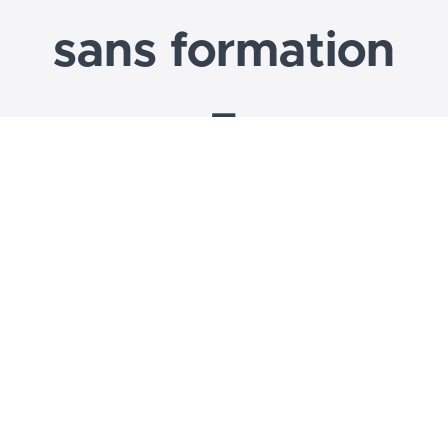
sans formation
=
frustration
Accéder au cours de bienvenue, à la formation de base
de l'Université Tupperware les Diamants, ainsi qu'au
Podcast Les Millionnaires des Diamants.